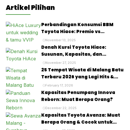
Artikel Pilihan
Perbandingan Konsumsi BBM
Toyota Hiace: Premio vs
Commuter vs Luxury, Mana yang
November 13, 2025
Paling Irit?
Denah Kursi Toyota Hiace:
Susunan, Kapasitas, dan
Kenyamanan Penumpang
November 27, 2025
25 Tempat Wisata di Malang Batu
Terbaru 2026 yang Lagi Hits &
Viral
February 17, 2026
Kapasitas Penumpang Innova
Reborn: Muat Berapa Orang?
December 22, 2025
Kapasitas Toyota Avanza: Muat
Berapa Orang & Cocok untuk
Siapa?