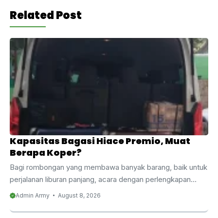
Related Post
Kapasitas Bagasi Hiace Premio, Muat
Berapa Koper?
Bagi rombongan yang membawa banyak barang, baik untuk
perjalanan liburan panjang, acara dengan perlengkapan
khusus, hingga kebutuhan mengangkut dagangan, urusan
Admin Army
August 8, 2026
bagasi kendaraan sering menjadi pertimbangan penting
yang terlewat saat memilih armada. Pertanyaan seperti