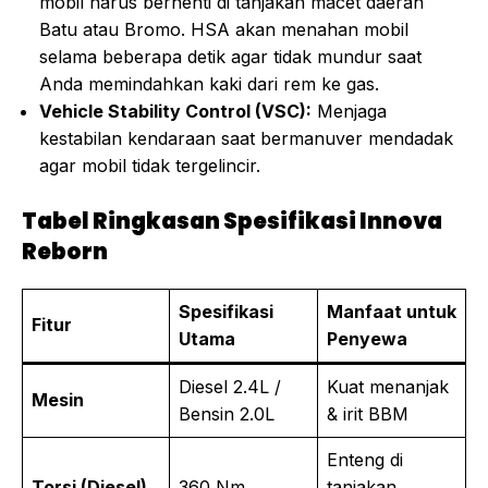
mobil harus berhenti di tanjakan macet daerah
Batu atau Bromo. HSA akan menahan mobil
selama beberapa detik agar tidak mundur saat
Anda memindahkan kaki dari rem ke gas.
Vehicle Stability Control (VSC):
Menjaga
kestabilan kendaraan saat bermanuver mendadak
agar mobil tidak tergelincir.
Tabel Ringkasan Spesifikasi Innova
Reborn
Spesifikasi
Manfaat untuk
Fitur
Utama
Penyewa
Diesel 2.4L /
Kuat menanjak
Mesin
Bensin 2.0L
& irit BBM
Enteng di
Torsi (Diesel)
360 Nm
tanjakan