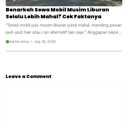
Benarkah Sewa Mobil Musim Liburan
Selalu Lebih Mahal? Cek Faktanya
“Sewa mobil pas musim liburan pasti mahal, mending pesan
jauh-jauh hari atau cari alternatif lain saja.” Anggapan seperti
ini mungkin sudah sering Anda dengar, bahkan mungkin
Admin Army
July 18, 2026
Anda sendiri pernah mengalaminya. Namun benarkah sewa
mobil musim liburan selalu lebih mahal, atau sebenarnya ada
nuansa yang perlu diluruskan agar Anda tidak terlanjur
menunda rencana liburan hanya karena anggapan yang
belum tentu sepenuhnya benar? Malang Army Trans ingin
Leave a Comment
membahas topik ini secara jujur dan transparan, agar Anda
Comment
bisa merencanakan liburan dengan lebih tenang ...