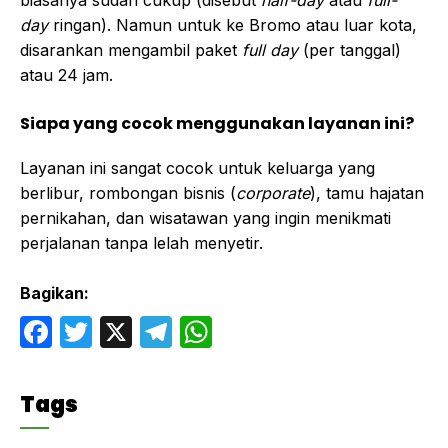
biasanya sudah cukup (disebut
half-day
atau
full-
day
ringan). Namun untuk ke Bromo atau luar kota,
disarankan mengambil paket
full day
(per tanggal)
atau 24 jam.
Siapa yang cocok menggunakan layanan ini?
Layanan ini sangat cocok untuk keluarga yang
berlibur, rombongan bisnis (
corporate
), tamu hajatan
pernikahan, dan wisatawan yang ingin menikmati
perjalanan tanpa lelah menyetir.
Bagikan:
F
T
X
T
W
a
w
el
h
c
itt
e
at
Tags
e
er
gr
s