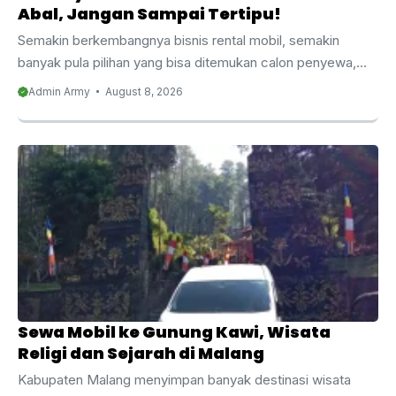
Abal, Jangan Sampai Tertipu!
Semakin berkembangnya bisnis rental mobil, semakin
banyak pula pilihan yang bisa ditemukan calon penyewa,
baik melalui media sosial, marketplace, maupun
Admin Army
August 8, 2026
rekomendasi dari mulut ke mulut. Sayangnya, di balik
banyaknya pilihan ini, tidak semua penyedia jasa benar-
benar terpercaya. Memahami bedanya sewa mobil resmi
dan abal-abal menjadi hal penting agar Anda tidak sampai
tertipu, kehilangan uang, atau bahkan rencana perjalanan
menjadi berantakan hanya karena salah memilih penyedia
jasa. Artikel ini dibuat bukan untuk menjatuhkan pihak mana
pun, melainkan sebagai edukasi bagi calon ...
Sewa Mobil ke Gunung Kawi, Wisata
Religi dan Sejarah di Malang
Kabupaten Malang menyimpan banyak destinasi wisata