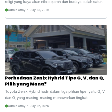
religi yang kaya akan nilai sejarah dan budaya, salah satunya
adalah kawasan Gunung Kawi. Setiap tahun, ribuan peziarah
Admin Army
July 23, 2026
dari berbagai daerah datang mengunjungi kompleks
pesarean ini, tidak hanya untuk berziarah, tetapi juga untuk
mengenal lebih dekat sejarah panjang yang
melatarbelakangi kawasan tersebut. Bagi Anda yang
berencana berkunjung, sewa mobil ke Gunung Kawi
menjadi pilihan transportasi yang tepat mengingat lokasinya
yang berada di kawasan pegunungan dengan medan jalan
berkelok. Malang Army Trans siap mengantar rombongan ...
Perbedaan Zenix Hybrid Tipe G, V, dan Q,
Pilih yang Mana?
Toyota Zenix Hybrid hadir dalam tiga pilihan tipe, yaitu G, V,
dan Q, yang masing-masing menawarkan tingkat
kenyamanan dan kelengkapan fitur yang berbeda. Bagi
Admin Army
July 22, 2026
banyak calon penyewa, memahami perbedaan Zenix