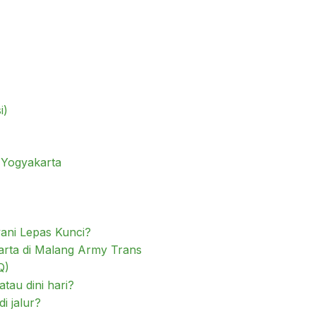
i)
i Yogyakarta
ani Lepas Kunci?
rta di Malang Army Trans
Q)
tau dini hari?
i jalur?