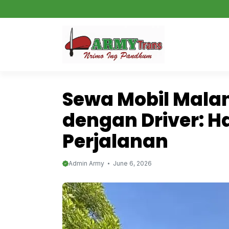
Skip
to
content
Sewa Mobil Mala
dengan Driver: Ha
Perjalanan
Admin Army
June 6, 2026