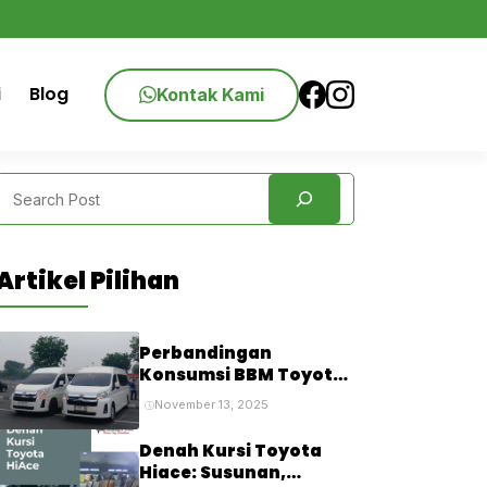
i
Blog
Kontak Kami
Search
Artikel Pilihan
Perbandingan
Konsumsi BBM Toyota
Hiace: Premio vs
November 13, 2025
Commuter vs Luxury,
Mana yang Paling Irit?
Denah Kursi Toyota
Hiace: Susunan,