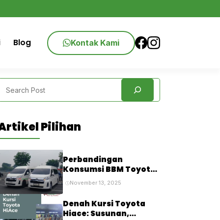
i
Blog
Kontak Kami
Search
Artikel Pilihan
Perbandingan
Konsumsi BBM Toyota
Hiace: Premio vs
November 13, 2025
Commuter vs Luxury,
Mana yang Paling Irit?
Denah Kursi Toyota
Hiace: Susunan,