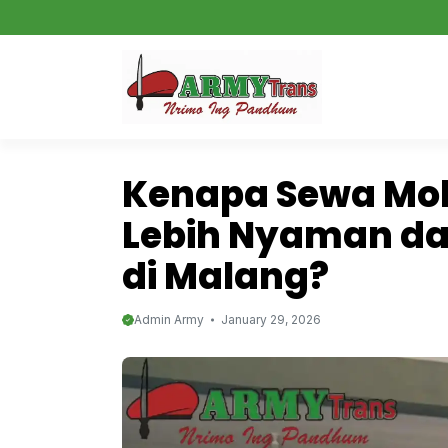
Skip
to
content
Kenapa Sewa Mob
Lebih Nyaman da
di Malang?
Admin Army
January 29, 2026