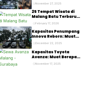
Kapasitas, dan
November 27, 2025
Kenyamanan
Penumpang
25 Tempat Wisata di
Malang Batu Terbaru
2026 yang Lagi Hits &
February 17, 2026
Viral
Kapasitas Penumpang
Innova Reborn: Muat
Berapa Orang?
December 22, 2025
Kapasitas Toyota
Avanza: Muat Berapa
Orang & Cocok untuk
November 17, 2025
Siapa?