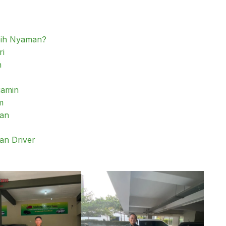
bih Nyaman?
ri
n
jamin
m
han
an Driver