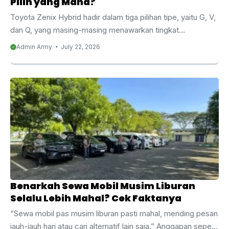
Pilih yang Mana?
Toyota Zenix Hybrid hadir dalam tiga pilihan tipe, yaitu G, V,
dan Q, yang masing-masing menawarkan tingkat
kenyamanan dan kelengkapan fitur yang berbeda. Bagi
Admin Army
July 22, 2026
banyak calon penyewa, memahami perbedaan Zenix
Hybrid tipe G, V, dan Q menjadi langkah penting sebelum
menentukan pilihan, mengingat ketiganya memiliki karakter
dan segmen kebutuhan yang cukup berbeda satu sama
lain. Malang Army Trans menghadirkan ketiga tipe Zenix
Hybrid ini sebagai bagian dari armada rental, sehingga Anda
bisa memilih sesuai kebutuhan perjalanan, baik untuk city
tour ...
Benarkah Sewa Mobil Musim Liburan
Selalu Lebih Mahal? Cek Faktanya
“Sewa mobil pas musim liburan pasti mahal, mending pesan
jauh-jauh hari atau cari alternatif lain saja.” Anggapan seperti