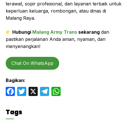
terawat, sopir profesional, dan layanan terbaik untuk
keperluan keluarga, rombongan, atau dinas di
Malang Raya.
Hubungi
Malang Army Trans
sekarang
dan
pastikan perjalanan Anda aman, nyaman, dan
menyenangkan!
Chat On WhatsApp
Bagikan:
F
T
X
T
W
a
w
el
h
c
itt
e
at
Tags
e
er
gr
s
b
a
A