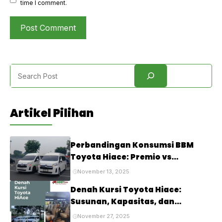
time I comment.
Search
Artikel Pilihan
Perbandingan Konsumsi BBM
Toyota Hiace: Premio vs
Commuter vs Luxury, Mana yang
November 13, 2025
Paling Irit?
Denah Kursi Toyota Hiace:
Susunan, Kapasitas, dan
Kenyamanan Penumpang
November 27, 2025