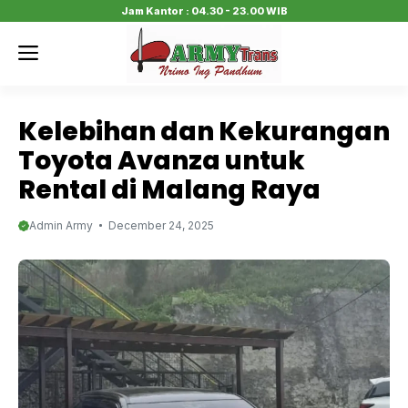
Skip
Jam Kantor : 04.30 - 23.00 WIB
to
Menu
content
Kelebihan dan Kekurangan
Toyota Avanza untuk
Rental di Malang Raya
Admin Army
December 24, 2025