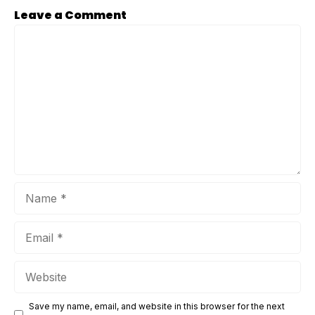
penyewa memperlakukan sopir semata-mata sebagai
Leave a Comment
bagian dari fasilitas kendaraan, padahal di balik kemudi
Comment
tersebut ada manusia yang juga layak dihormati sepanjang
perjalanan. Malang ...
Name
Email
Website
Save my name, email, and website in this browser for the next