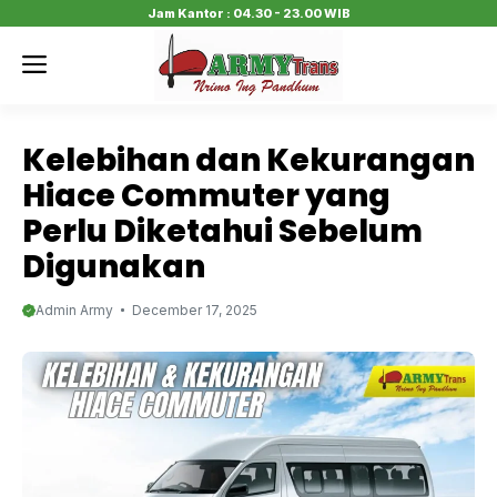
Skip
Jam Kantor : 04.30 - 23.00 WIB
to
Menu
content
Kelebihan dan Kekurangan
Hiace Commuter yang
Perlu Diketahui Sebelum
Digunakan
Admin Army
December 17, 2025