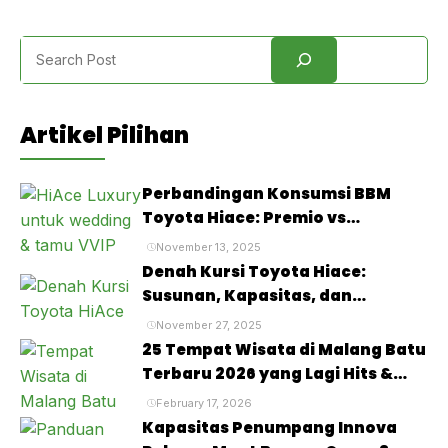
Search
Artikel Pilihan
Perbandingan Konsumsi BBM
Toyota Hiace: Premio vs
Commuter vs Luxury, Mana yang
November 13, 2025
Paling Irit?
Denah Kursi Toyota Hiace:
Susunan, Kapasitas, dan
Kenyamanan Penumpang
November 27, 2025
25 Tempat Wisata di Malang Batu
Terbaru 2026 yang Lagi Hits &
Viral
February 17, 2026
Kapasitas Penumpang Innova