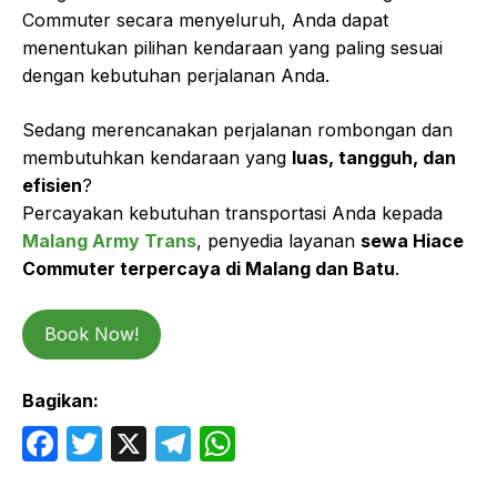
Commuter secara menyeluruh, Anda dapat
menentukan pilihan kendaraan yang paling sesuai
dengan kebutuhan perjalanan Anda.
Sedang merencanakan perjalanan rombongan dan
membutuhkan kendaraan yang
luas, tangguh, dan
efisien
?
Percayakan kebutuhan transportasi Anda kepada
Malang Army Trans
, penyedia layanan
sewa Hiace
Commuter terpercaya di Malang dan Batu
.
Book Now!
Bagikan:
F
T
X
T
W
a
w
el
h