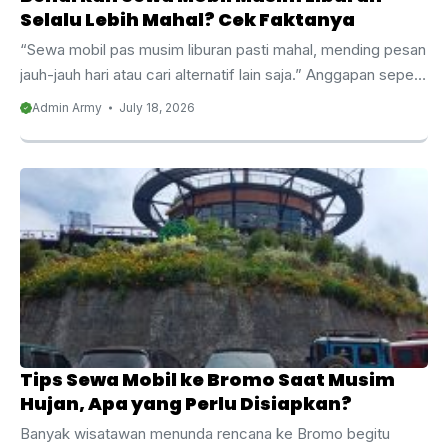
Selalu Lebih Mahal? Cek Faktanya
“Sewa mobil pas musim liburan pasti mahal, mending pesan
jauh-jauh hari atau cari alternatif lain saja.” Anggapan seperti
ini mungkin sudah sering Anda dengar, bahkan mungkin
Admin Army
July 18, 2026
Anda sendiri pernah mengalaminya. Namun benarkah sewa
mobil musim liburan selalu lebih mahal, atau sebenarnya ada
nuansa yang perlu diluruskan agar Anda tidak terlanjur
menunda rencana liburan hanya karena anggapan yang
belum tentu sepenuhnya benar? Malang Army Trans ingin
membahas topik ini secara jujur dan transparan, agar Anda
bisa merencanakan liburan dengan lebih tenang ...
Tips Sewa Mobil ke Bromo Saat Musim
Hujan, Apa yang Perlu Disiapkan?
Banyak wisatawan menunda rencana ke Bromo begitu