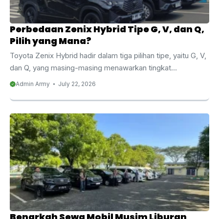
Perbedaan Zenix Hybrid Tipe G, V, dan Q,
Pilih yang Mana?
Toyota Zenix Hybrid hadir dalam tiga pilihan tipe, yaitu G, V,
dan Q, yang masing-masing menawarkan tingkat
kenyamanan dan kelengkapan fitur yang berbeda. Bagi
Admin Army
July 22, 2026
banyak calon penyewa, memahami perbedaan Zenix
Hybrid tipe G, V, dan Q menjadi langkah penting sebelum
menentukan pilihan, mengingat ketiganya memiliki karakter
dan segmen kebutuhan yang cukup berbeda satu sama
lain. Malang Army Trans menghadirkan ketiga tipe Zenix
Hybrid ini sebagai bagian dari armada rental, sehingga Anda
bisa memilih sesuai kebutuhan perjalanan, baik untuk city
tour ...
Benarkah Sewa Mobil Musim Liburan