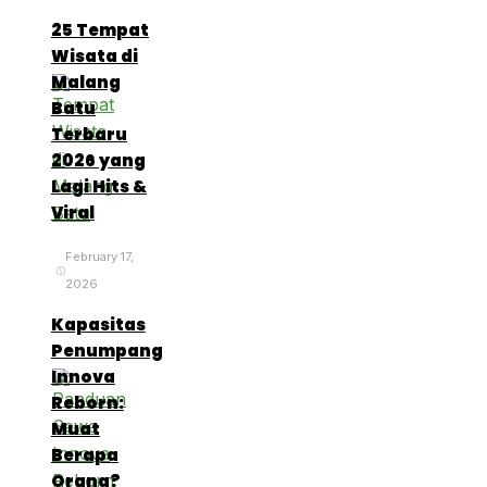
25 Tempat
Wisata di
Malang
Batu
Terbaru
2026 yang
Lagi Hits &
Viral
February 17,
2026
Kapasitas
Penumpang
Innova
Reborn:
Muat
Berapa
Orang?