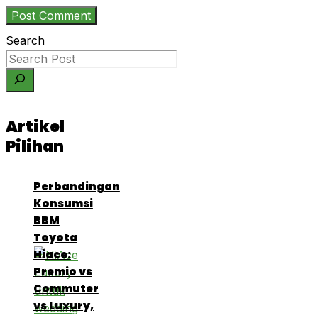
Search
Artikel
Pilihan
Perbandingan
Konsumsi
BBM
Toyota
Hiace:
Premio vs
Commuter
vs Luxury,