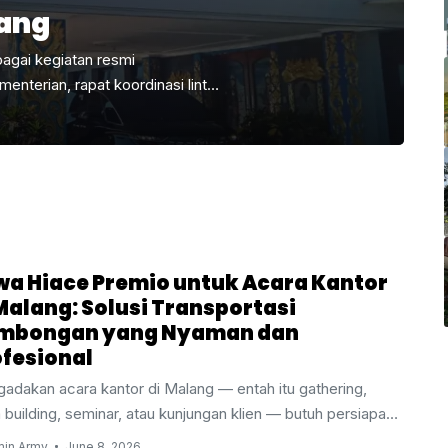
lang
bagai kegiatan resmi
menterian, rapat koordinasi lintas
ibatkan pejabat negara. Dalam
ini, transportasi bukan sekadar
ra dan kelancaran acara itu
phard VIP untuk acara kementerian
kendaraan yang representatif,
 adalah kunci suksesnya sebuah
wa Hiace Premio untuk Acara Kantor
Malang: Solusi Transportasi
mbongan yang Nyaman dan
ofesional
adakan acara kantor di Malang — entah itu gathering,
 building, seminar, atau kunjungan klien — butuh persiapan
g dari jauh-jauh hari. Mulai dari venue, konsumsi, hingga
in Army
June 8, 2026