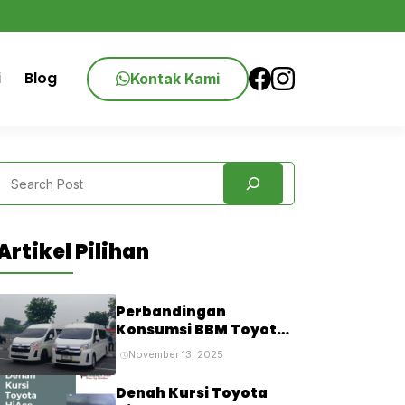
i
Blog
Kontak Kami
Search
Artikel Pilihan
Perbandingan
Konsumsi BBM Toyota
Hiace: Premio vs
November 13, 2025
Commuter vs Luxury,
Mana yang Paling Irit?
Denah Kursi Toyota