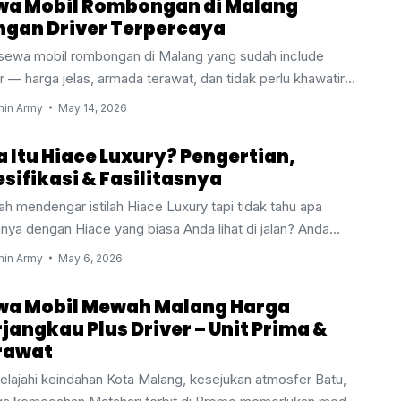
wa Mobil Rombongan di Malang
ngan Driver Terpercaya
 sewa mobil rombongan di Malang yang sudah include
r — harga jelas, armada terawat, dan tidak perlu khawatir
 biaya tambahan yang muncul tiba-tiba? Anda sudah berada
in Army
May 14, 2026
empat yang tepat. Banyak rental yang mengiklankan harga
h untuk rombongan, tapi ternyata biaya driver dihitung
 Itu Hiace Luxury? Pengertian,
sah — atau lebih buruk, driver yang dikirim tidak hafal rute
sifikasi & Fasilitasnya
ta sehingga perjalanan rombongan jadi berantakan sejak
ah mendengar istilah Hiace Luxury tapi tidak tahu apa
. Malang Army Trans hadir dengan solusi lengkap: armada
nya dengan Hiace yang biasa Anda lihat di jalan? Anda
ongan dari Innova Reborn hingga Hiace, semua sudah ...
k sendiri. Banyak orang yang sudah familiar dengan Toyota
in Army
May 6, 2026
e sebagai kendaraan rombongan, namun belum tahu bahwa
varian yang jauh berbeda dari segi kenyamanan, fasilitas,
wa Mobil Mewah Malang Harga
pengalaman perjalanan. Hiace Luxury bukan sekadar Hiace
jangkau Plus Driver – Unit Prima &
dipercantik — ini adalah kelas tersendiri yang dirancang
rawat
us untuk memberikan pengalaman perjalanan sekelas
elajahi keindahan Kota Malang, kesejukan atmosfer Batu,
araan VIP, namun tetap mampu mengangkut rombongan